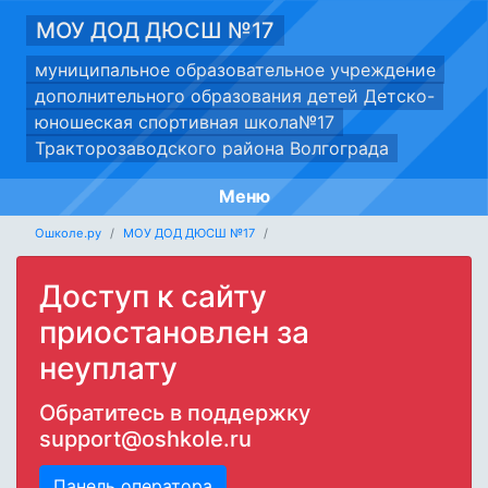
МОУ ДОД ДЮСШ №17
муниципальное образовательное учреждение
дополнительного образования детей Детско-
юношеская спортивная школа№17
Тракторозаводcкого района Волгограда
Меню
Ошколе.ру
МОУ ДОД ДЮСШ №17
Доступ к сайту
приостановлен за
неуплату
Обратитесь в поддержку
support@oshkole.ru
Панель оператора